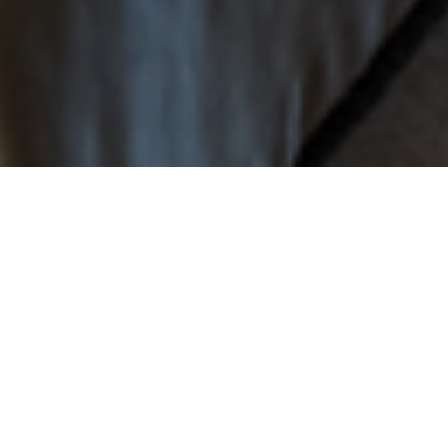
La Chambre
Notre chambre Deluxe Park View
avec balcon est une oasis de
tranquillité au coeur de Lausanne.
Conçue avec une élégance simple,
profitez de la lumière naturelle et de